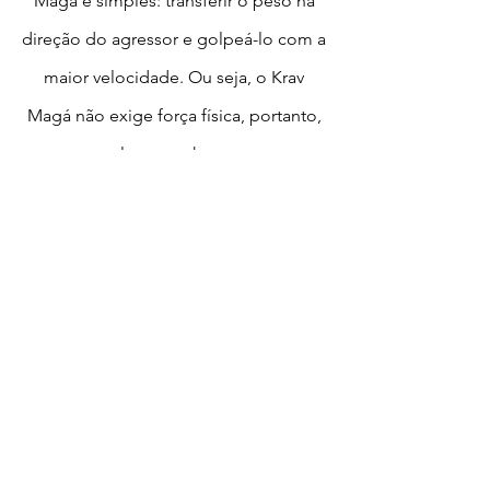
Magá é simples: transferir o peso na
direção do agressor e golpeá-lo com a
maior velocidade. Ou seja, o Krav
Magá não exige força física, portanto,
qualquer ser humano
independentemente de sexo, idade
ou força física pode se defender de
qualquer tipo de agressão e voltar
ileso e seguro para sua casa.
SAIBA MAIS
Agende uma aula experimental gratuita,
contate nossa Central de Atendimento