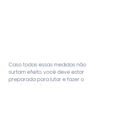
Caso todas essas medidas não 
surtam efeito, você deve estar 
preparada para lutar e fazer o 
que tiver de fazer para se 
defender contra qualquer 
agressão e sair sã e salva.
Recomendo fortemente que 
para isso você comece a 
treinar Krav Maga, pois é a única 
técnica reconhecida 